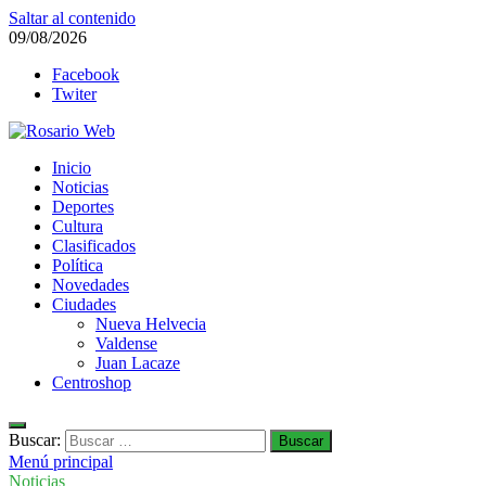
Saltar al contenido
09/08/2026
Facebook
Twiter
Rosario Web
Inicio
Todas la noticias de Rosario y la zona
Noticias
Deportes
Cultura
Clasificados
Política
Novedades
Ciudades
Nueva Helvecia
Valdense
Juan Lacaze
Centroshop
Buscar:
Menú principal
Noticias