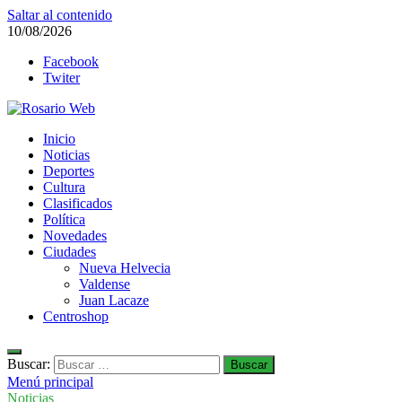
Saltar al contenido
10/08/2026
Facebook
Twiter
Rosario Web
Inicio
Todas la noticias de Rosario y la zona
Noticias
Deportes
Cultura
Clasificados
Política
Novedades
Ciudades
Nueva Helvecia
Valdense
Juan Lacaze
Centroshop
Buscar:
Menú principal
Noticias