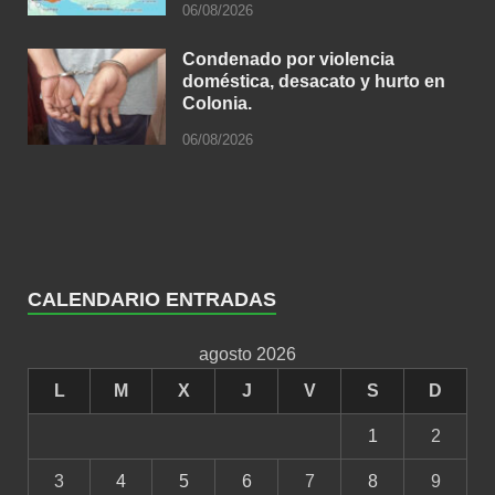
06/08/2026
Condenado por violencia
doméstica, desacato y hurto en
Colonia.
06/08/2026
CALENDARIO ENTRADAS
agosto 2026
L
M
X
J
V
S
D
1
2
3
4
5
6
7
8
9