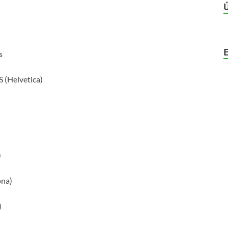
s
(Helvetica)
)
ona)
)