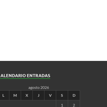
CALENDARIO ENTRADAS
agosto 2026
L
M
X
J
V
S
D
1
2