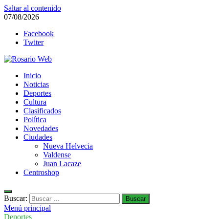
Saltar al contenido
07/08/2026
Facebook
Twiter
Rosario Web
Inicio
Todas la noticias de Rosario y la zona
Noticias
Deportes
Cultura
Clasificados
Política
Novedades
Ciudades
Nueva Helvecia
Valdense
Juan Lacaze
Centroshop
Buscar:
Menú principal
Deportes