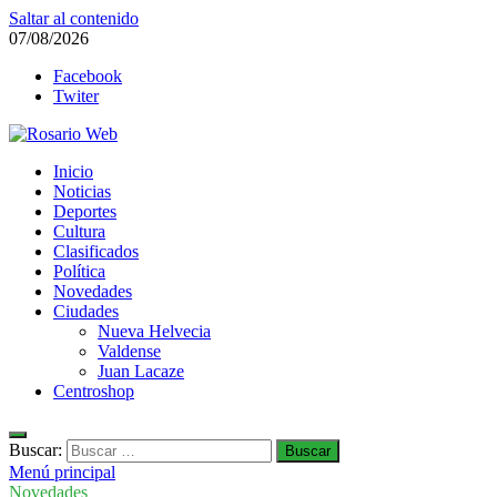
Saltar al contenido
07/08/2026
Facebook
Twiter
Rosario Web
Inicio
Todas la noticias de Rosario y la zona
Noticias
Deportes
Cultura
Clasificados
Política
Novedades
Ciudades
Nueva Helvecia
Valdense
Juan Lacaze
Centroshop
Buscar:
Menú principal
Novedades