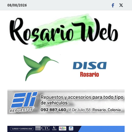
08/08/2026
R
Tod
la
W
noti
de
Rosa
y la
zon