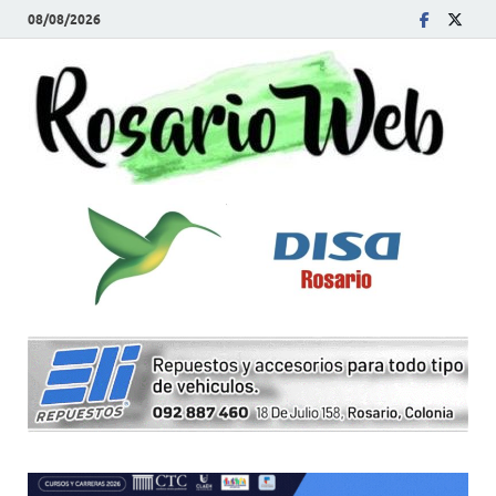
08/08/2026
R
Tod
la
W
noti
de
Rosa
y la
zon