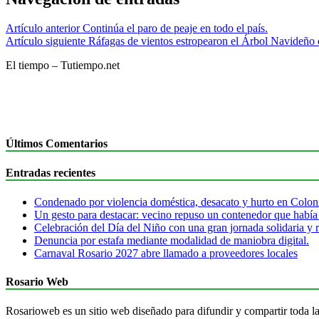
Artículo anterior
Continúa el paro de peaje en todo el país.
Artículo siguiente
Ráfagas de vientos estropearon el Árbol Navideño 
El tiempo – Tutiempo.net
Últimos Comentarios
Entradas recientes
Condenado por violencia doméstica, desacato y hurto en Colon
Un gesto para destacar: vecino repuso un contenedor que había
Celebración del Día del Niño con una gran jornada solidaria y r
Denuncia por estafa mediante modalidad de maniobra digital.
Carnaval Rosario 2027 abre llamado a proveedores locales
Rosario Web
Rosarioweb es un sitio web diseñado para difundir y compartir toda la