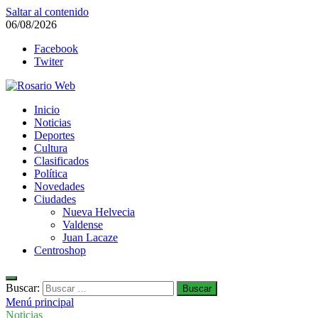
Saltar al contenido
06/08/2026
Facebook
Twiter
Rosario Web
Inicio
Todas la noticias de Rosario y la zona
Noticias
Deportes
Cultura
Clasificados
Política
Novedades
Ciudades
Nueva Helvecia
Valdense
Juan Lacaze
Centroshop
Buscar:
Menú principal
Noticias