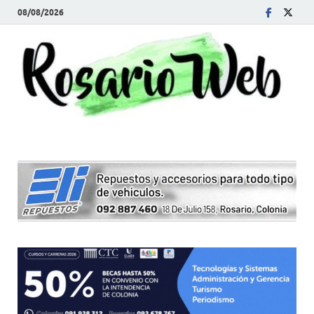
08/08/2026
R
Tod
la
W
noti
de
Rosa
y la
zon