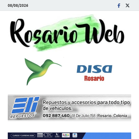
08/08/2026
R
Tod
la
W
noti
de
Rosa
y la
zon