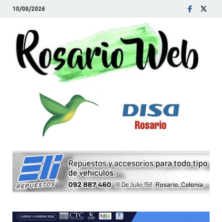
10/08/2026
R
Tod
la
W
noti
de
Rosa
y la
zon