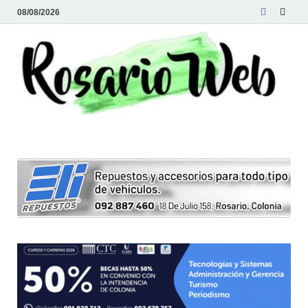
08/08/2026
R
Tod
la
W
noti
de
Rosa
y la
zon