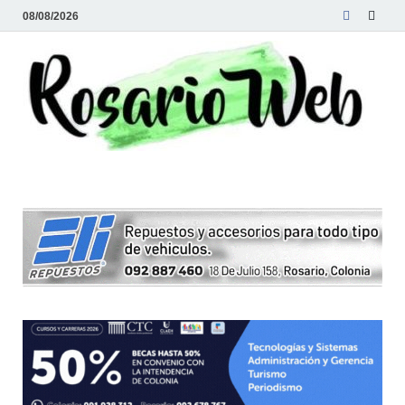
08/08/2026
R
Tod
la
W
noti
de
Rosa
y la
zon