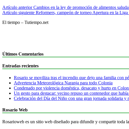
Artículo anterior
Cambios en la ley de promoción de alimentos saludab
Artículo siguiente
Reformers, campeón de torneo Apertura en la Liga
El tiempo – Tutiempo.net
Últimos Comentarios
Entradas recientes
Rosario se moviliza tras el incendio que dejo una familia con pér
Advertencia Meteorológica Naranja para todo Colonia
Condenado por violencia doméstica, desacato y hurto en Colon
Un gesto para destacar: vecino repuso un contenedor que había
Celebración del Día del Niño con una gran jornada solidaria y r
Rosario Web
Rosarioweb es un sitio web diseñado para difundir y compartir toda la