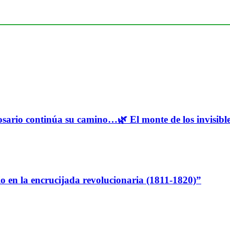
osario continúa su camino…🌿 El monte de los invisibles
io en la encrucijada revolucionaria (1811-1820)”