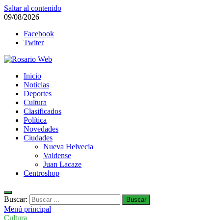
Saltar al contenido
09/08/2026
Facebook
Twiter
Rosario Web
Inicio
Todas la noticias de Rosario y la zona
Noticias
Deportes
Cultura
Clasificados
Política
Novedades
Ciudades
Nueva Helvecia
Valdense
Juan Lacaze
Centroshop
Buscar:
Menú principal
Cultura