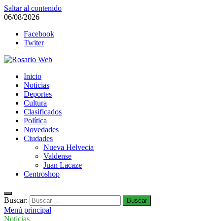
Saltar al contenido
06/08/2026
Facebook
Twiter
Rosario Web
Inicio
Todas la noticias de Rosario y la zona
Noticias
Deportes
Cultura
Clasificados
Política
Novedades
Ciudades
Nueva Helvecia
Valdense
Juan Lacaze
Centroshop
Buscar:
Menú principal
Noticias