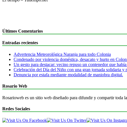
Últimos Comentarios
Entradas recientes
Advertencia Meteorológica Naranja para todo Colonia
Condenado por violencia doméstica, desacato y hurto en Colon
Un gesto para destacar: vecino repuso un contenedor que había
Celebración del Día del Niño con una gran jornada solidaria y r
Denuncia por estafa mediante modalidad de maniobra digital.
Rosario Web
Rosarioweb es un sitio web diseñado para difundir y compartir toda la
Redes Sociales