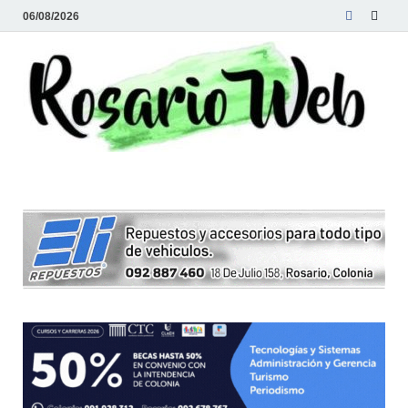
06/08/2026
R
Tod
la
W
noti
de
Rosa
y la
zon