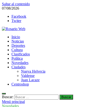
Saltar al contenido
07/08/2026
Facebook
Twiter
Rosario Web
Inicio
Todas la noticias de Rosario y la zona
Noticias
Deportes
Cultura
Clasificados
Política
Novedades
Ciudades
Nueva Helvecia
Valdense
Juan Lacaze
Centroshop
Buscar:
Menú principal
Novedades