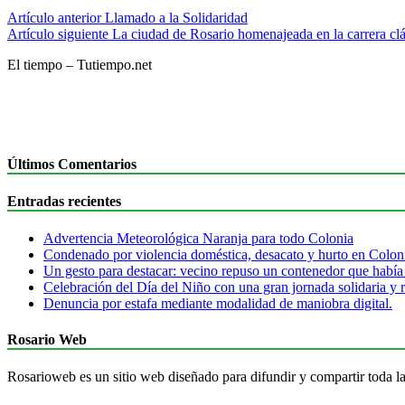
Artículo anterior
Llamado a la Solidaridad
Artículo siguiente
La ciudad de Rosario homenajeada en la carrera cl
El tiempo – Tutiempo.net
Últimos Comentarios
Entradas recientes
Advertencia Meteorológica Naranja para todo Colonia
Condenado por violencia doméstica, desacato y hurto en Colon
Un gesto para destacar: vecino repuso un contenedor que había
Celebración del Día del Niño con una gran jornada solidaria y r
Denuncia por estafa mediante modalidad de maniobra digital.
Rosario Web
Rosarioweb es un sitio web diseñado para difundir y compartir toda la