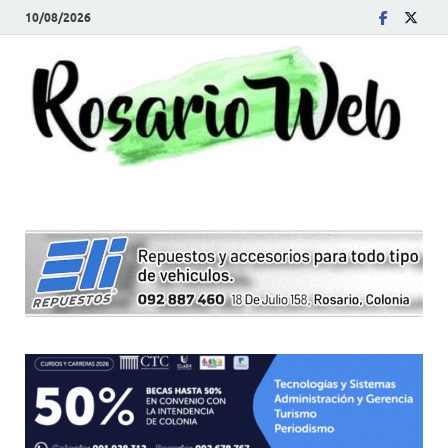
10/08/2026
R
Tod
la
W
noti
de
Rosa
y la
zon