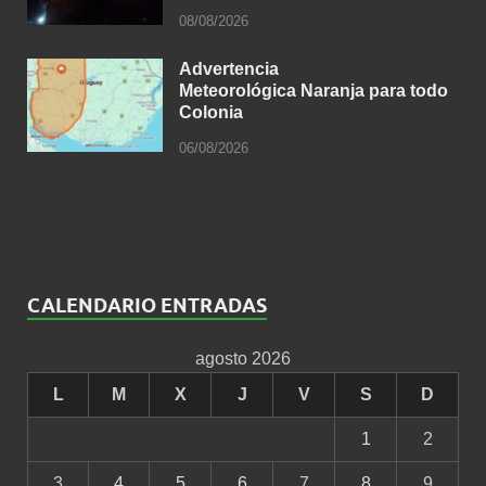
08/08/2026
Advertencia
Meteorológica Naranja para todo
Colonia
06/08/2026
CALENDARIO ENTRADAS
agosto 2026
L
M
X
J
V
S
D
1
2
3
4
5
6
7
8
9