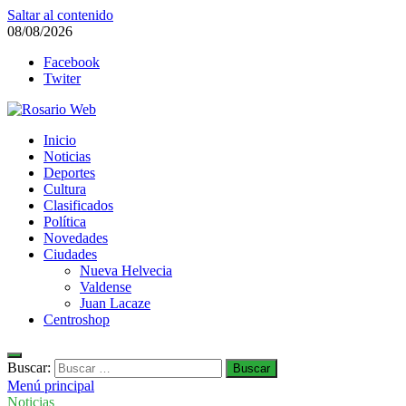
Saltar al contenido
08/08/2026
Facebook
Twiter
Rosario Web
Inicio
Todas la noticias de Rosario y la zona
Noticias
Deportes
Cultura
Clasificados
Política
Novedades
Ciudades
Nueva Helvecia
Valdense
Juan Lacaze
Centroshop
Buscar:
Menú principal
Noticias