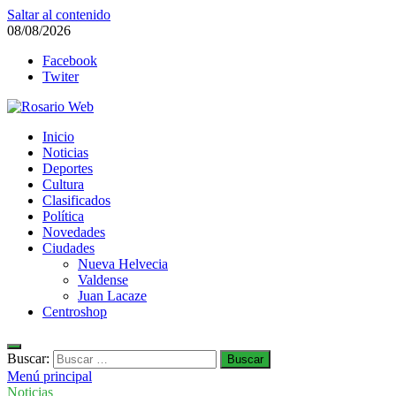
Saltar al contenido
08/08/2026
Facebook
Twiter
Rosario Web
Inicio
Todas la noticias de Rosario y la zona
Noticias
Deportes
Cultura
Clasificados
Política
Novedades
Ciudades
Nueva Helvecia
Valdense
Juan Lacaze
Centroshop
Buscar:
Menú principal
Noticias