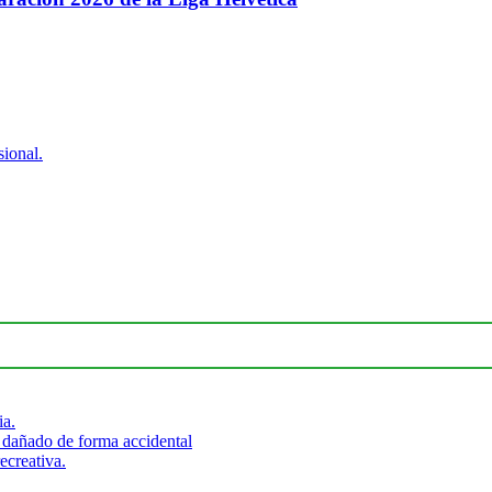
ional.
ia.
 dañado de forma accidental
ecreativa.