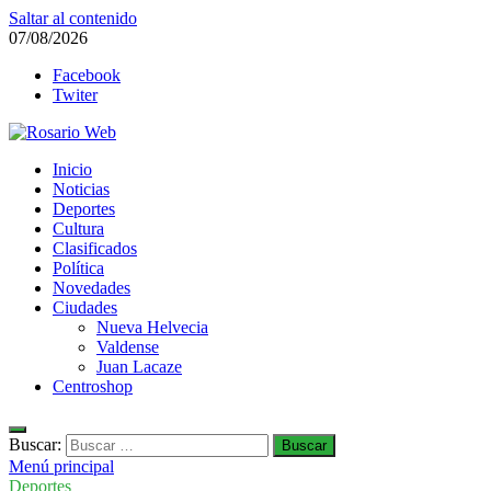
Saltar al contenido
07/08/2026
Facebook
Twiter
Rosario Web
Inicio
Todas la noticias de Rosario y la zona
Noticias
Deportes
Cultura
Clasificados
Política
Novedades
Ciudades
Nueva Helvecia
Valdense
Juan Lacaze
Centroshop
Buscar:
Menú principal
Deportes