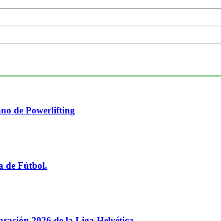
no de Powerlifting
a de Fútbol.
paración 2026 de la Liga Helvética