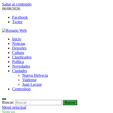
Saltar al contenido
06/08/2026
Facebook
Twiter
Rosario Web
Inicio
Todas la noticias de Rosario y la zona
Noticias
Deportes
Cultura
Clasificados
Política
Novedades
Ciudades
Nueva Helvecia
Valdense
Juan Lacaze
Centroshop
Buscar:
Menú principal
Noticias