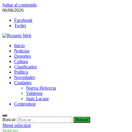
Saltar al contenido
06/08/2026
Facebook
Twiter
Rosario Web
Inicio
Todas la noticias de Rosario y la zona
Noticias
Deportes
Cultura
Clasificados
Política
Novedades
Ciudades
Nueva Helvecia
Valdense
Juan Lacaze
Centroshop
Buscar:
Menú principal
Noticias