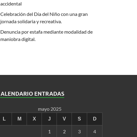
accidental
Celebración del Día del Niño con una gran
jornada solidaria y recreativa.
Denuncia por estafa mediante modalidad de
maniobra digital.
CALENDARIO ENTRADAS
mayo 2025
L
M
X
J
V
S
D
1
2
3
4