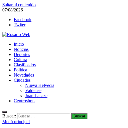
Saltar al contenido
07/08/2026
Facebook
Twiter
Rosario Web
Inicio
Todas la noticias de Rosario y la zona
Noticias
Deportes
Cultura
Clasificados
Política
Novedades
Ciudades
Nueva Helvecia
Valdense
Juan Lacaze
Centroshop
Buscar:
Menú principal