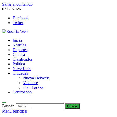
Saltar al contenido
07/08/2026
Facebook
Twiter
Rosario Web
Inicio
Todas la noticias de Rosario y la zona
Noticias
Deportes
Cultura
Clasificados
Política
Novedades
Ciudades
Nueva Helvecia
Valdense
Juan Lacaze
Centroshop
Buscar:
Menú principal