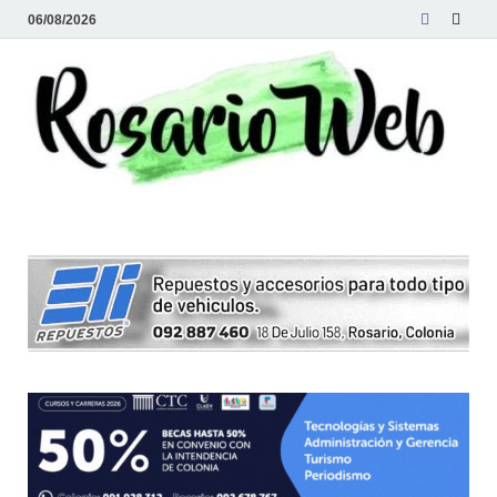
06/08/2026
R
Tod
la
W
noti
de
Rosa
y la
zon