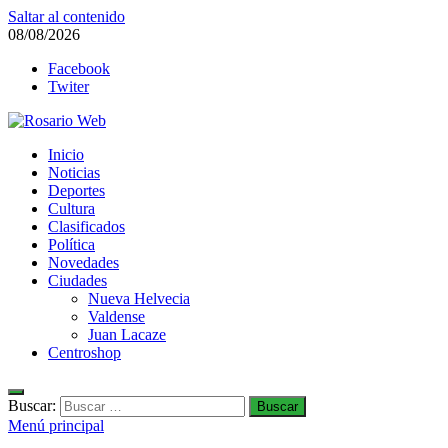
Saltar al contenido
08/08/2026
Facebook
Twiter
Rosario Web
Inicio
Todas la noticias de Rosario y la zona
Noticias
Deportes
Cultura
Clasificados
Política
Novedades
Ciudades
Nueva Helvecia
Valdense
Juan Lacaze
Centroshop
Buscar:
Menú principal