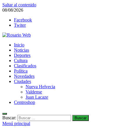
Saltar al contenido
08/08/2026
Facebook
Twiter
Rosario Web
Inicio
Todas la noticias de Rosario y la zona
Noticias
Deportes
Cultura
Clasificados
Política
Novedades
Ciudades
Nueva Helvecia
Valdense
Juan Lacaze
Centroshop
Buscar:
Menú principal