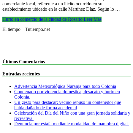
comerciante local, referente a un ilícito ocurrido en su
establecimiento ubicado en la calle Martínez Díaz. Según lo …
Hurto en comercio de la ciudad de Rosario
Leer Mas
El tiempo – Tutiempo.net
Últimos Comentarios
Entradas recientes
Advertencia Meteorológica Naranja para todo Colonia
Condenado por violencia doméstica, desacato y hurto en
Colonia.
Un gesto para destacar: vecino repuso un contenedor que
había dañado de forma accidental
Celebración del Día del Niño con una gran jornada solidaria y
recreativa.
Denuncia por estafa mediante modalidad de maniobra digital.