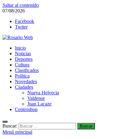
Saltar al contenido
07/08/2026
Facebook
Twiter
Rosario Web
Inicio
Todas la noticias de Rosario y la zona
Noticias
Deportes
Cultura
Clasificados
Política
Novedades
Ciudades
Nueva Helvecia
Valdense
Juan Lacaze
Centroshop
Buscar:
Menú principal