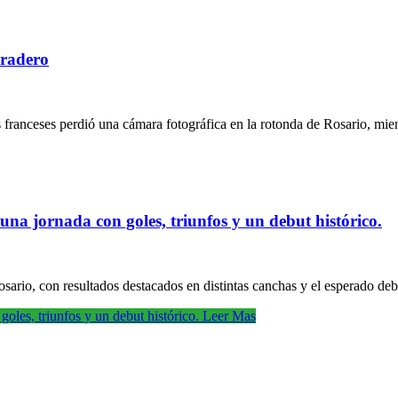
aradero
as franceses perdió una cámara fotográfica en la rotonda de Rosario, mie
una jornada con goles, triunfos y un debut histórico.
sario, con resultados destacados en distintas canchas y el esperado deb
oles, triunfos y un debut histórico.
Leer Mas