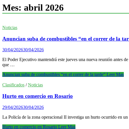
Mes:
abril 2026
Noticias
Anuncian suba de combustibles “en el correr de la ta
30/04/2026
30/04/2026
El Poder Ejecutivo mantendrá este jueves una nueva reunión antes de 
que …
Anuncian suba de combustibles “en el correr de la tarde”
Leer Mas
Clasificados
/
Noticias
Hurto en comercio en Rosario
29/04/2026
30/04/2026
La Policía de la zona operacional II investiga un hurto ocurrido en u
Hurto en comercio en Rosario
Leer Mas