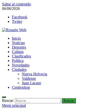
Saltar al contenido
06/08/2026
Facebook
Twiter
Rosario Web
Inicio
Todas la noticias de Rosario y la zona
Noticias
Deportes
Cultura
Clasificados
Política
Novedades
Ciudades
Nueva Helvecia
Valdense
Juan Lacaze
Centroshop
Buscar:
Menú principal