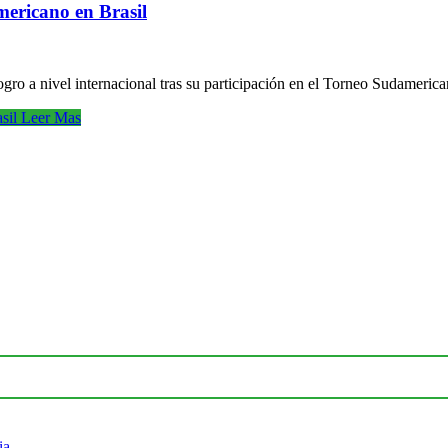
ricano en Brasil
 a nivel internacional tras su participación en el Torneo Sudamerica
sil
Leer Mas
ia.