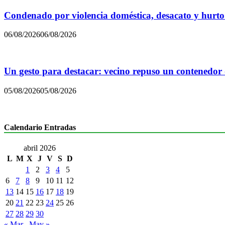
Condenado por violencia doméstica, desacato y hurto
06/08/2026
06/08/2026
Un gesto para destacar: vecino repuso un contenedor
05/08/2026
05/08/2026
Calendario Entradas
abril 2026
L
M
X
J
V
S
D
1
2
3
4
5
6
7
8
9
10
11
12
13
14
15
16
17
18
19
20
21
22
23
24
25
26
27
28
29
30
« Mar
May »