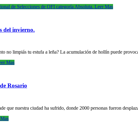
cional de Selecciones de OFI categoría Absoluta.
Leer Mas
 del invierno.
ánto no limpiás tu estufa a leña? La acumulación de hollín puede provo
er Mas
 de Rosario
ande que nuestra ciudad ha sufrido, donde 2000 personas fueron despla
 Mas