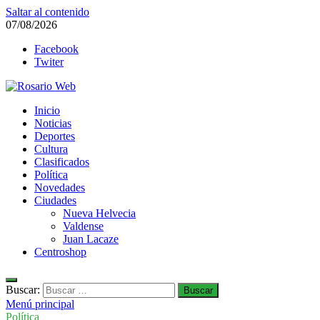
Saltar al contenido
07/08/2026
Facebook
Twiter
Rosario Web
Inicio
Todas la noticias de Rosario y la zona
Noticias
Deportes
Cultura
Clasificados
Política
Novedades
Ciudades
Nueva Helvecia
Valdense
Juan Lacaze
Centroshop
Buscar:
Menú principal
Política