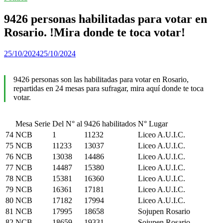
9426 personas habilitadas para votar en
Rosario. !Mira donde te toca votar!
25/10/2024
25/10/2024
9426 personas son las habilitadas para votar en Rosario,
repartidas en 24 mesas para sufragar, mira aquí donde te toca
votar.
Mesa Serie
Del N° al
9426 habilitados
N° Lugar
74
NCB
1
11232
Liceo A.U.I.C.
75
NCB
11233
13037
Liceo A.U.I.C.
76
NCB
13038
14486
Liceo A.U.I.C.
77
NCB
14487
15380
Liceo A.U.I.C.
78
NCB
15381
16360
Liceo A.U.I.C.
79
NCB
16361
17181
Liceo A.U.I.C.
80
NCB
17182
17994
Liceo A.U.I.C.
81
NCB
17995
18658
Sojupen Rosario
82
NCB
18659
19331
Sojupen Rosario