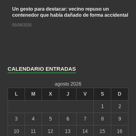
Un gesto para destacar: vecino repuso un
contenedor que había dañado de forma accidental
05/08/2026
CALENDARIO ENTRADAS
agosto 2026
L
M
X
J
V
S
D
1
2
3
4
5
6
7
8
9
10
11
12
13
14
15
16