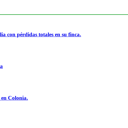
ia con pérdidas totales en su finca.
ia
 en Colonia.