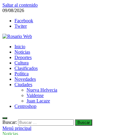
Saltar al contenido
09/08/2026
Facebook
Twiter
Rosario Web
Inicio
Todas la noticias de Rosario y la zona
Noticias
Deportes
Cultura
Clasificados
Política
Novedades
Ciudades
Nueva Helvecia
Valdense
Juan Lacaze
Centroshop
Buscar:
Menú principal
Noticias