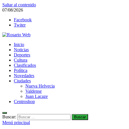
Saltar al contenido
07/08/2026
Facebook
Twiter
Rosario Web
Inicio
Todas la noticias de Rosario y la zona
Noticias
Deportes
Cultura
Clasificados
Política
Novedades
Ciudades
Nueva Helvecia
Valdense
Juan Lacaze
Centroshop
Buscar:
Menú principal