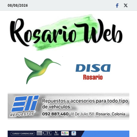
08/08/2026
R
Tod
la
W
noti
de
Rosa
y la
zon