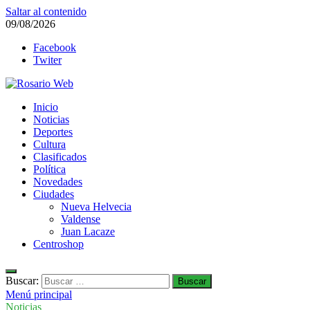
Saltar al contenido
09/08/2026
Facebook
Twiter
Rosario Web
Inicio
Todas la noticias de Rosario y la zona
Noticias
Deportes
Cultura
Clasificados
Política
Novedades
Ciudades
Nueva Helvecia
Valdense
Juan Lacaze
Centroshop
Buscar:
Menú principal
Noticias