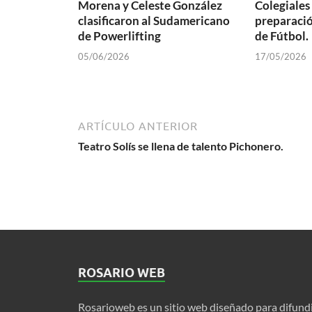
Morena y Celeste González
Colegiale
clasificaron al Sudamericano
preparació
de Powerlifting
de Fútbol.
05/06/2026
17/05/2026
ARTÍCULO ANTERIOR
Teatro Solís se llena de talento Pichonero.
ROSARIO WEB
Rosarioweb es un sitio web diseñado para difund