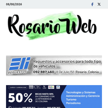
08/08/2026
R
Tod
la
W
noti
de
Rosa
y la
zon