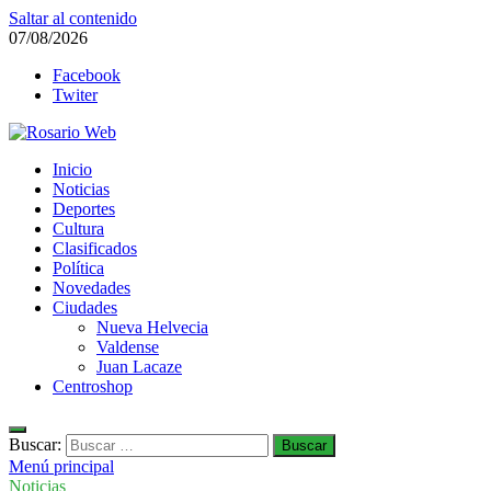
Saltar al contenido
07/08/2026
Facebook
Twiter
Rosario Web
Inicio
Todas la noticias de Rosario y la zona
Noticias
Deportes
Cultura
Clasificados
Política
Novedades
Ciudades
Nueva Helvecia
Valdense
Juan Lacaze
Centroshop
Buscar:
Menú principal
Noticias