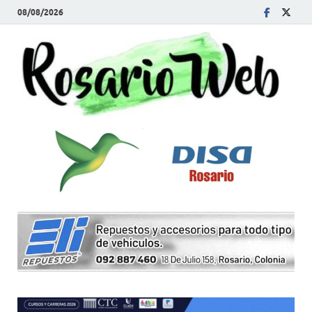
08/08/2026
R
Tod
la
W
noti
de
Rosa
y la
zon