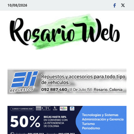
10/08/2026
R
Tod
la
W
noti
de
Rosa
y la
zon