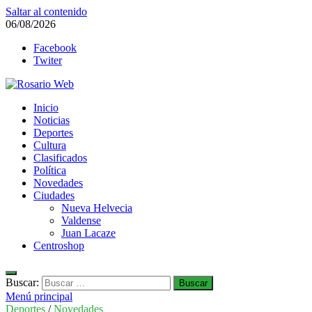
Saltar al contenido
06/08/2026
Facebook
Twiter
Rosario Web
Inicio
Todas la noticias de Rosario y la zona
Noticias
Deportes
Cultura
Clasificados
Política
Novedades
Ciudades
Nueva Helvecia
Valdense
Juan Lacaze
Centroshop
Buscar:
Menú principal
Deportes
/
Novedades