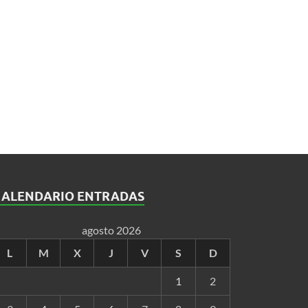
CALENDARIO ENTRADAS
agosto 2026
L
M
X
J
V
S
D
1
2