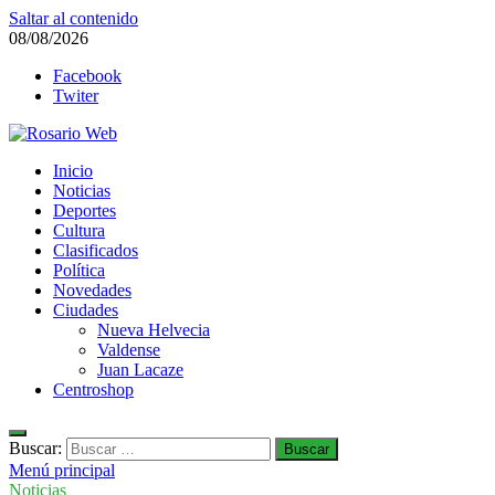
Saltar al contenido
08/08/2026
Facebook
Twiter
Rosario Web
Inicio
Todas la noticias de Rosario y la zona
Noticias
Deportes
Cultura
Clasificados
Política
Novedades
Ciudades
Nueva Helvecia
Valdense
Juan Lacaze
Centroshop
Buscar:
Menú principal
Noticias