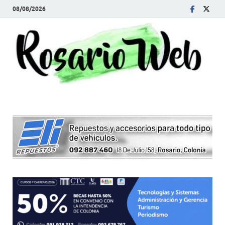
08/08/2026
R
Tod
la
W
noti
de
Rosa
y la
zon