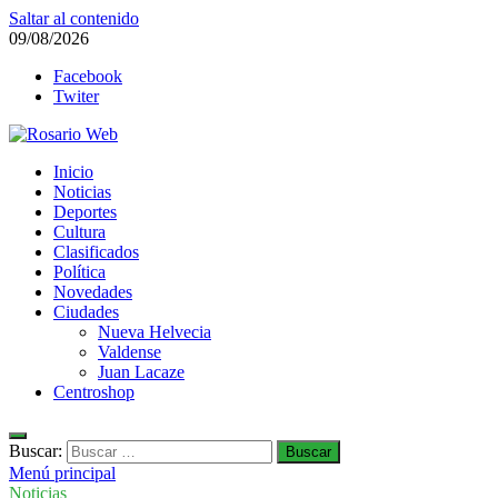
Saltar al contenido
09/08/2026
Facebook
Twiter
Rosario Web
Inicio
Todas la noticias de Rosario y la zona
Noticias
Deportes
Cultura
Clasificados
Política
Novedades
Ciudades
Nueva Helvecia
Valdense
Juan Lacaze
Centroshop
Buscar:
Menú principal
Noticias