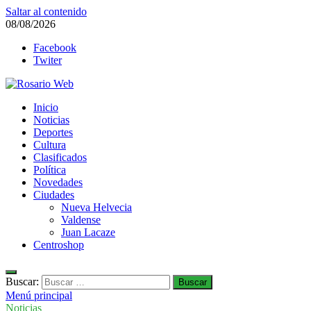
Saltar al contenido
08/08/2026
Facebook
Twiter
Rosario Web
Inicio
Todas la noticias de Rosario y la zona
Noticias
Deportes
Cultura
Clasificados
Política
Novedades
Ciudades
Nueva Helvecia
Valdense
Juan Lacaze
Centroshop
Buscar:
Menú principal
Noticias